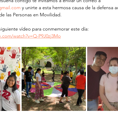
esuena contigo te invitamos a enviar un correo a 
gmail.com
 y unirte a esta hermosa causa de la defensa ac
 las Personas en Movilidad. 
siguiente vídeo para conmemorar este día:
be.com/watch?v=Q-P9J0zj3Mo