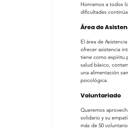
Honramos a todos los
dificultades continú
Área de Asisten
El área de Asistenci
ofrecer asistencia in
tiene como espíritu p
salud básico, contam
una alimentación san
psicológica.
Voluntariado
Queremos aprovechar
solidario y su empat
más de 50 voluntarios