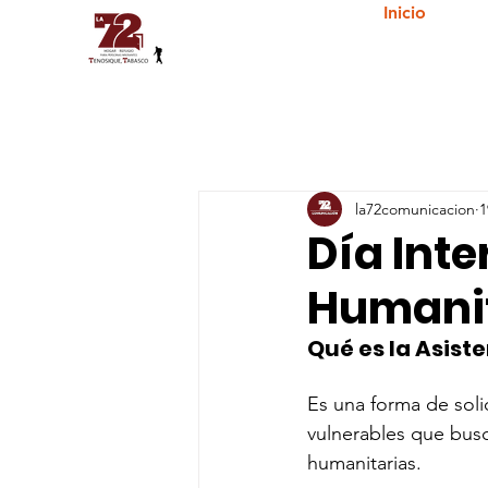
Inicio
la72comunicacion
1
Día Inte
Humani
Qué es la Asist
Es una forma de soli
vulnerables que busc
humanitarias.