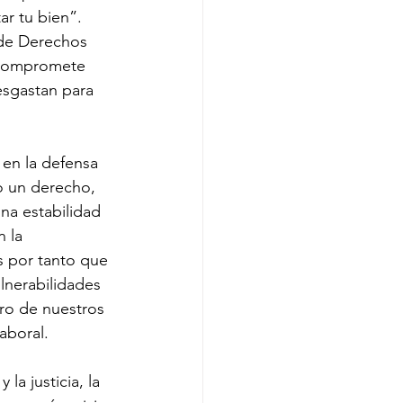
r tu bien”. 
de Derechos 
 compromete 
esgastan para 
en la defensa 
o un derecho, 
na estabilidad 
 la 
s por tanto que 
lnerabilidades 
tro de nuestros 
aboral.
a justicia, la 