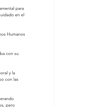
amental para 
uidado en el 
chos Humanos 
aba con su 
ral y la 
o con las 
nerando 
os, pero 