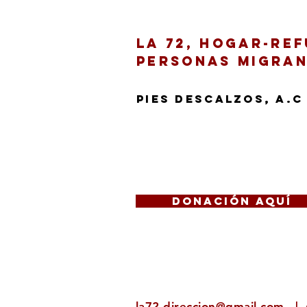
dignidad en tránsito
La 72, Hogar-Re
Personas Migra
Pies Descalzos, A.C
Prolongación 20 S/N, Coloni
Tenosique, Tabasco, México
Donación aquí
l
a72.direccion@gmail.com |