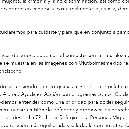
s mujeres, la armonía y la no discriminación, así como con 
o donde en cada país exista realmente la justicia, demo
d. 
cuidaremos para cuidarte y para que en conjunto sigamo
icas de autocuidado son el contacto con la naturaleza y
e se muestra en las imágenes con @futbolmasmexico real
anciscano.
o sigue siendo un reto gracias a este tipo de prácticas
o Aluna y Ayuda en Acción con programas como “Cuida
odemos entender como una prioridad para poder seguir 
nera nuestra misión de defender y promover los derec
ilidad desde La 72, Hogar-Refugio para Personas Migran
eva relación más equilibrada y saludable con nosotros/