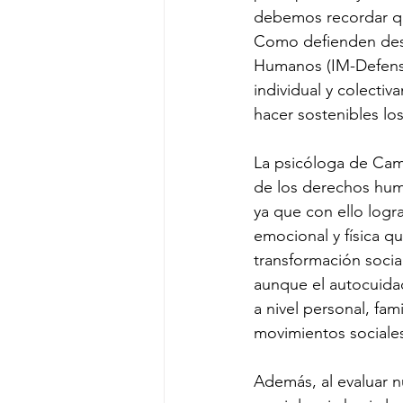
debemos recordar que
Como defienden desd
Humanos (IM-Defenso
individual y colecti
hacer sostenibles lo
La psicóloga de Cami
de los derechos huma
ya que con ello logr
emocional y física qu
transformación socia
aunque el autocuidad
a nivel personal, fam
movimientos sociale
Además, al evaluar nu