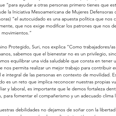
 “para ayudar a otras personas primero tienes que esta
e la Iniciativa Mesoamericana de Mujeres Defensoras 
ras) “el autocuidado es una apuesta política que nos
vamente, que nos exige modificar los patrones que nos d
s movimientos.”
no Protegido, Suri, nos explica “Como trabajadores/as 
nos, sabemos que el bienestar no es un privilegio, sin
amos equilibrar una vida saludable que consta en tener u
e nos permita realizar un mejor trabajo para contribuir en
l e integral de las personas en contexto de movilidad. E
o es un reto que implica reconocer nuestras propias vu
iliar y laboral, es importante que le demos fortaleza den
s, para fomentar el compañerismo y un adecuado clima l
estras debilidades no dejamos de soñar con la libertad y l