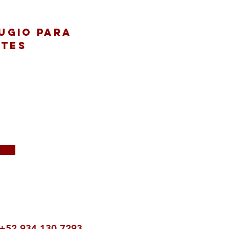
Fernando, Tamaulipas
just
fugio para
ntes
a Estación Nueva, C.P. 86901
+52 934 130 7293