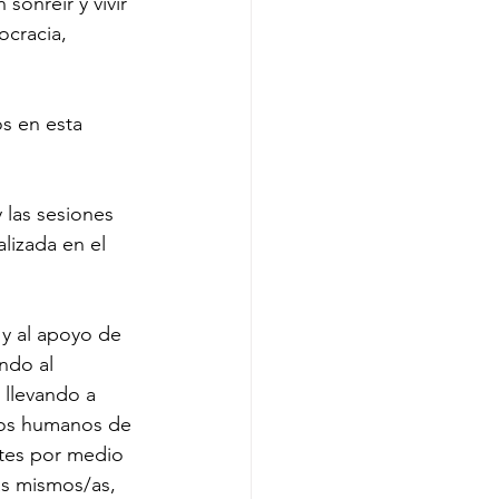
sonreír y vivir 
cracia, 
s en esta 
 las sesiones 
izada en el 
 y al apoyo de 
ndo al 
llevando a 
hos humanos de 
tes por medio 
as mismos/as, 