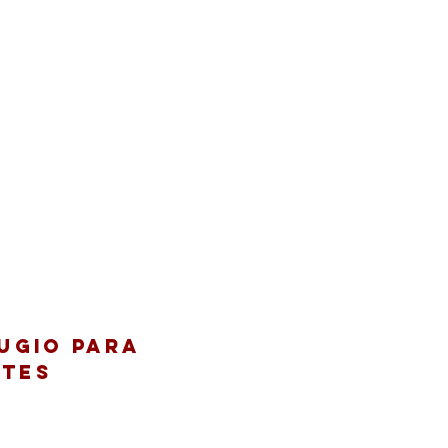
fugio para
ntes