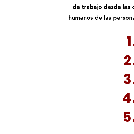
de trabajo desde las 
humanos de las persona
1
2
3
4
5