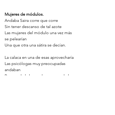
Mujeres de módulos. 
Andaba Saira corre que corre
Sin tener descanso de tal azote
Las mujeres del módulo una vez más 
se pelearían
Una que otra una sátira se decían.
La calaca en una de esas aprovecharía
Las psicólogas muy preocupadas 
andaban
Porque de la huesuda ya sospechaban
Uno que otro taller ellas harían.
Las mujeres ya más calmadas
De sus fechorías se reirían
Pues a la calaca asustarían
Porque puras sátiras le decían.