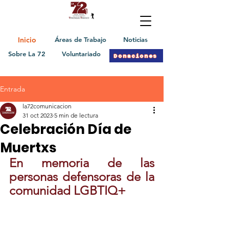
Inicio
Áreas de Trabajo
Noticias
Sobre La 72
Voluntariado
Donaciones
Entrada
la72comunicacion
31 oct 2023
5 min de lectura
Celebración Día de
Muertxs
En memoria de las 
personas defensoras de la 
comunidad LGBTIQ+